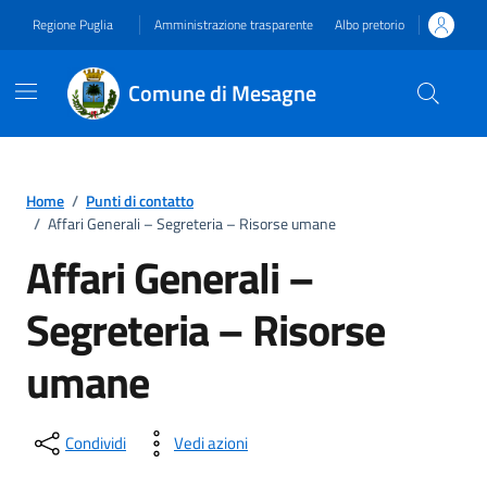
Vai ai contenuti
Vai al footer
Regione Puglia
Amministrazione trasparente
Albo pretorio
Comune di Mesagne
Home
/
Punti di contatto
/
Affari Generali – Segreteria – Risorse umane
Affari Generali –
Segreteria – Risorse
umane
Condividi
Vedi azioni