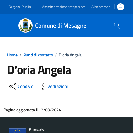
Vai ai contenuti
Vai al footer
Regione Puglia
Amministrazione trasparente
Albo pretorio
Comune di Mesagne
Home
/
Punti di contatto
/
D’oria Angela
D’oria Angela
Condividi
Vedi azioni
Pagina aggiornata il 12/03/2024