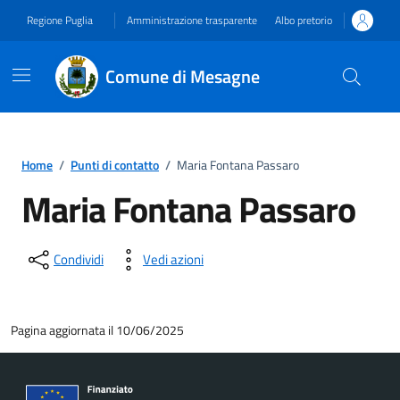
Vai ai contenuti
Vai al footer
Regione Puglia
Amministrazione trasparente
Albo pretorio
Comune di Mesagne
Home
/
Punti di contatto
/
Maria Fontana Passaro
Maria Fontana Passaro
Condividi
Vedi azioni
Pagina aggiornata il 10/06/2025