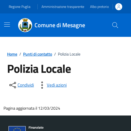
Vai ai contenuti
Vai al footer
Regione Puglia
Amministrazione trasparente
Albo pretorio
Comune di Mesagne
Home
/
Punti di contatto
/
Polizia Locale
Polizia Locale
Condividi
Vedi azioni
Pagina aggiornata il 12/03/2024