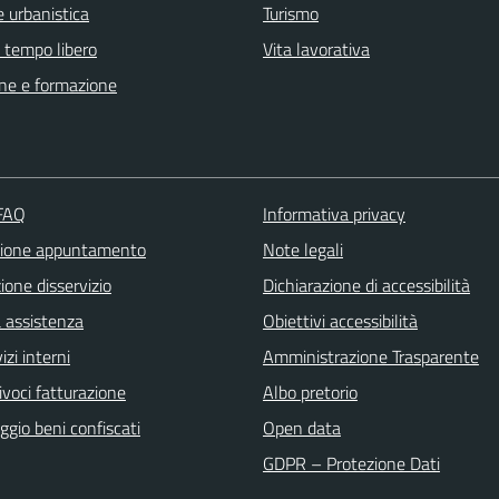
 urbanistica
Turismo
e tempo libero
Vita lavorativa
ne e formazione
 FAQ
Informativa privacy
zione appuntamento
Note legali
one disservizio
Dichiarazione di accessibilità
a assistenza
Obiettivi accessibilità
izi interni
Amministrazione Trasparente
ivoci fatturazione
Albo pretorio
gio beni confiscati
Open data
GDPR – Protezione Dati