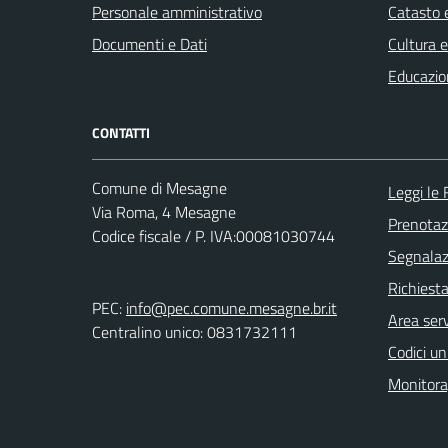
Personale amministrativo
Catasto e
Documenti e Dati
Cultura 
Educazio
CONTATTI
Comune di Mesagne
Leggi le
Via Roma, 4 Mesagne
Prenota
Codice fiscale / P. IVA:00081030744
Segnalazi
Richiest
PEC:
info@pec.comune.mesagne.br.it
Area serv
Centralino unico: 0831732111
Codici un
Monitorag