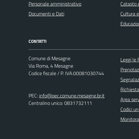
Personale amministrativo
Catasto e
Documenti e Dati
Cultura 
Educazio
CONTATTI
Comune di Mesagne
Leggi le
Via Roma, 4 Mesagne
Prenota
Codice fiscale / P. IVA:00081030744
Segnalazi
Richiest
PEC:
info@pec.comune.mesagne.br.it
Area serv
Centralino unico: 0831732111
Codici un
Monitorag