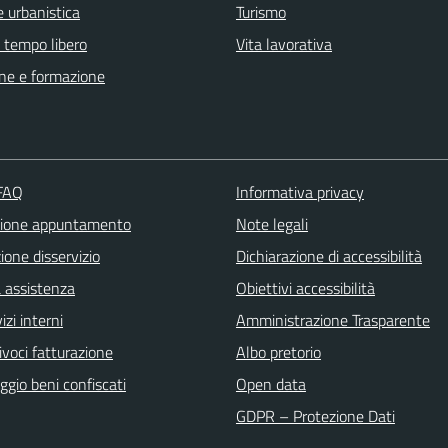
 urbanistica
Turismo
e tempo libero
Vita lavorativa
ne e formazione
 FAQ
Informativa privacy
zione appuntamento
Note legali
one disservizio
Dichiarazione di accessibilità
a assistenza
Obiettivi accessibilità
izi interni
Amministrazione Trasparente
ivoci fatturazione
Albo pretorio
gio beni confiscati
Open data
GDPR – Protezione Dati