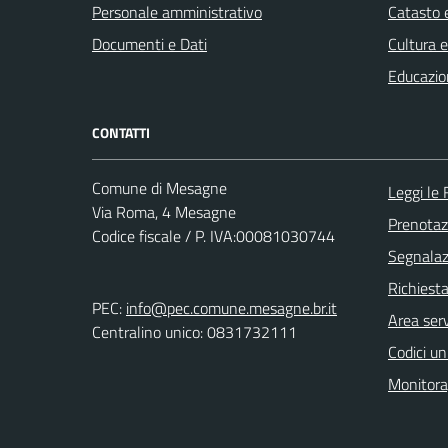
Personale amministrativo
Catasto e
Documenti e Dati
Cultura 
Educazio
CONTATTI
Comune di Mesagne
Leggi le
Via Roma, 4 Mesagne
Prenota
Codice fiscale / P. IVA:00081030744
Segnalazi
Richiest
PEC:
info@pec.comune.mesagne.br.it
Area serv
Centralino unico: 0831732111
Codici un
Monitorag