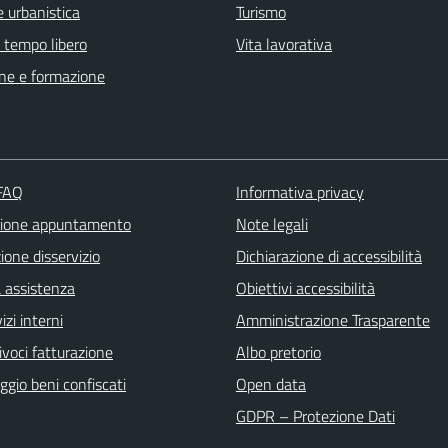
 urbanistica
Turismo
e tempo libero
Vita lavorativa
ne e formazione
 FAQ
Informativa privacy
zione appuntamento
Note legali
one disservizio
Dichiarazione di accessibilità
a assistenza
Obiettivi accessibilità
izi interni
Amministrazione Trasparente
ivoci fatturazione
Albo pretorio
gio beni confiscati
Open data
GDPR – Protezione Dati