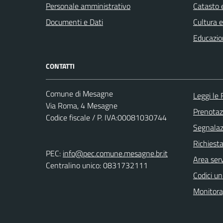
Personale amministrativo
Catasto e
Documenti e Dati
Cultura 
Educazio
CONTATTI
Comune di Mesagne
Leggi le
Via Roma, 4 Mesagne
Prenota
Codice fiscale / P. IVA:00081030744
Segnalazi
Richiest
PEC:
info@pec.comune.mesagne.br.it
Area serv
Centralino unico: 0831732111
Codici un
Monitorag