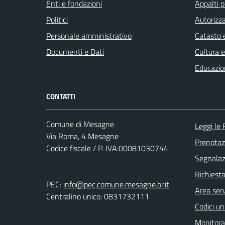
Enti e fondazioni
Appalti p
Politici
Autorizza
Personale amministrativo
Catasto e
Documenti e Dati
Cultura 
Educazio
CONTATTI
Comune di Mesagne
Leggi le
Via Roma, 4 Mesagne
Prenota
Codice fiscale / P. IVA:00081030744
Segnalazi
Richiest
PEC:
info@pec.comune.mesagne.br.it
Area serv
Centralino unico: 0831732111
Codici un
Monitorag