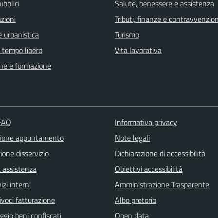
ubblici
Salute, benessere e assistenza
zioni
Tributi, finanze e contravvenzion
 urbanistica
Turismo
e tempo libero
Vita lavorativa
ne e formazione
 FAQ
Informativa privacy
zione appuntamento
Note legali
one disservizio
Dichiarazione di accessibilità
a assistenza
Obiettivi accessibilità
izi interni
Amministrazione Trasparente
ivoci fatturazione
Albo pretorio
gio beni confiscati
Open data