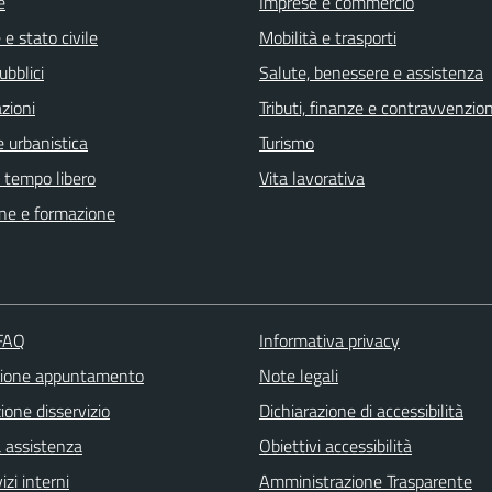
e
Imprese e commercio
e stato civile
Mobilità e trasporti
ubblici
Salute, benessere e assistenza
zioni
Tributi, finanze e contravvenzion
 urbanistica
Turismo
e tempo libero
Vita lavorativa
ne e formazione
 FAQ
Informativa privacy
zione appuntamento
Note legali
one disservizio
Dichiarazione di accessibilità
a assistenza
Obiettivi accessibilità
izi interni
Amministrazione Trasparente