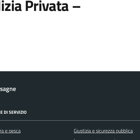
lizia Privata –
esagne
E DI SERVIZIO
ra e pesca
Giustizia e sicurezza pubblica