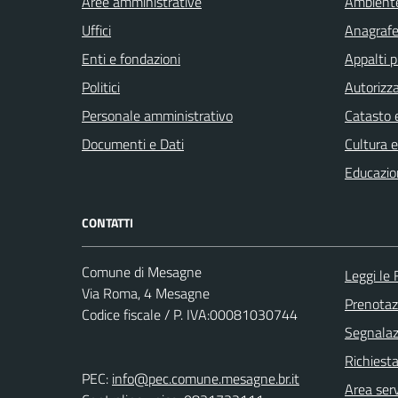
Aree amministrative
Ambient
Uffici
Anagrafe 
Enti e fondazioni
Appalti p
Politici
Autorizza
Personale amministrativo
Catasto e
Documenti e Dati
Cultura 
Educazio
CONTATTI
Comune di Mesagne
Leggi le
Via Roma, 4 Mesagne
Prenota
Codice fiscale / P. IVA:00081030744
Segnalazi
Richiest
PEC:
info@pec.comune.mesagne.br.it
Area serv