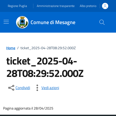
Vai ai contenuti
Vai al footer
Regione Puglia
Amministrazione trasparente
Albo pretorio
Comune di Mesagne
Home
/
ticket_2025-04-28T08:29:52.000Z
ticket_2025-04-
28T08:29:52.000Z
Condividi
Vedi azioni
Pagina aggiornata il 28/04/2025