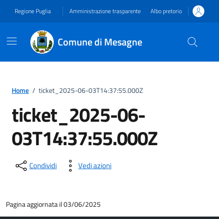
Vai ai contenuti
Vai al footer
Regione Puglia
Amministrazione trasparente
Albo pretorio
Comune di Mesagne
Home
/
ticket_2025-06-03T14:37:55.000Z
ticket_2025-06-
03T14:37:55.000Z
Condividi
Vedi azioni
Pagina aggiornata il 03/06/2025