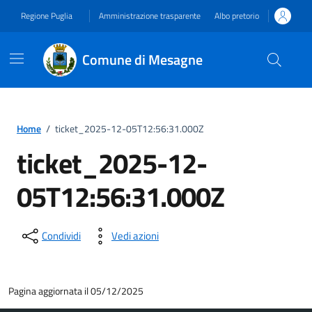
Vai ai contenuti
Vai al footer
Regione Puglia
Amministrazione trasparente
Albo pretorio
Comune di Mesagne
Home
/
ticket_2025-12-05T12:56:31.000Z
ticket_2025-12-
05T12:56:31.000Z
Condividi
Vedi azioni
Pagina aggiornata il 05/12/2025