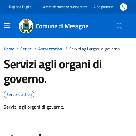
Vai ai contenuti
Vai al footer
Regione Puglia
Amministrazione trasparente
Albo pretorio
Comune di Mesagne
Home
/
Servizi
/
Autorizzazioni
/
Servizi agli organi di governo.
Servizi agli organi di
governo.
Servizio attivo
Servizi agli organi di governo.