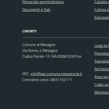
Personale amministrativo
Catasto e
Documenti e Dati
Cultura 
Educazio
CONTATTI
Comune di Mesagne
Leggi le
Via Roma, 4 Mesagne
Prenota
Codice fiscale / P. IVA:00081030744
Segnalazi
Richiest
PEC:
info@pec.comune.mesagne.br.it
Area serv
Centralino unico: 0831732111
Codici un
Monitorag