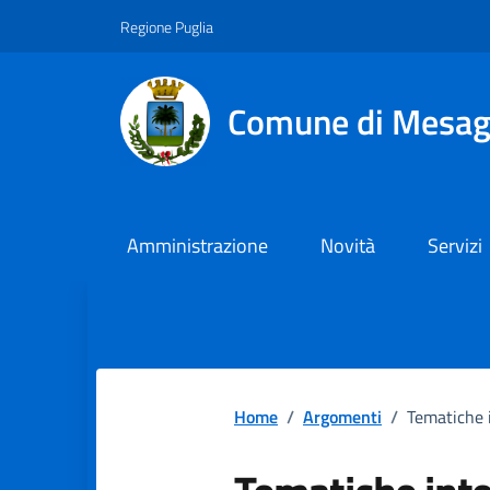
Vai ai contenuti
Vai al footer
Regione Puglia
Comune di Mesa
Amministrazione
Novità
Servizi
Home
/
Argomenti
/
Tematiche 