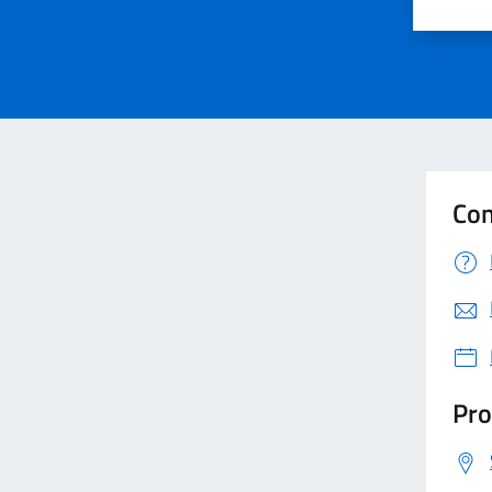
Valut
Va
Con
Pro