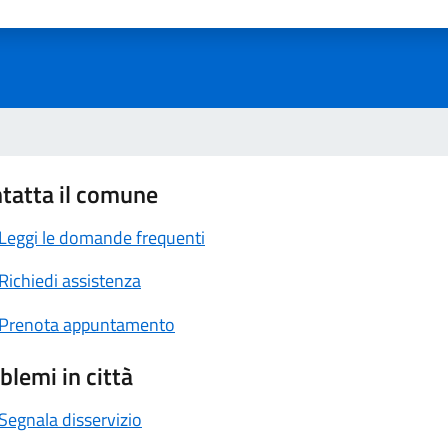
a 1 stelle su 5
luta 2 stelle su 5
Valuta 3 stelle su 5
Valuta 4 stelle su 5
Valuta 5 stelle su 5
tatta il comune
Leggi le domande frequenti
Richiedi assistenza
Prenota appuntamento
blemi in città
Segnala disservizio