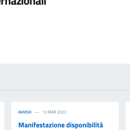
rnazionali
'argomento
AVVISO
13 MAR 2022
Manifestazione disponibilità