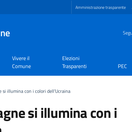
Amministrazione trasparente
gne
Segui
Vivere il
Elezioni
Comune
Trasparenti
PEC
 si illumina con i colori dell’Ucraina
agne si illumina con i
a