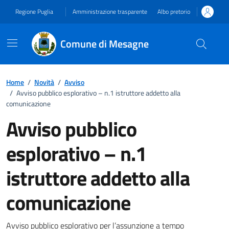
Vai ai contenuti
Vai al footer
Regione Puglia
Amministrazione trasparente
Albo pretorio
Comune di Mesagne
Home
/
Novità
/
Avviso
/
Avviso pubblico esplorativo – n.1 istruttore addetto alla
comunicazione
Avviso pubblico
esplorativo – n.1
istruttore addetto alla
comunicazione
Avviso pubblico esplorativo per l’assunzione a tempo