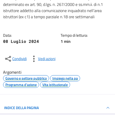
Dettagli della notizia
determinato ex art. 90, d.lgs. n. 267/2000 e ss.mm.ii. di n.1
istruttore addetto alla comunicazione inquadrato nell’area
istruttori (ex c1) a tempo parziale n.18 ore settimanali
Data:
Tempo di lettura:
1 min
08 Luglio 2024
Condividi
Vedi azioni
Argomenti
Governo e settore pubblico
Impiego nella pa
Programma d'azione
Vita istituzionale
INDICE DELLA PAGINA