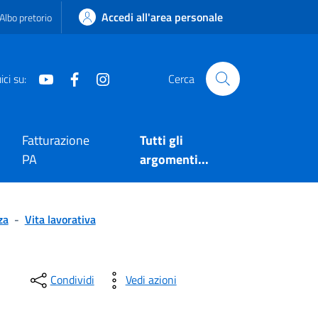
Accedi all'area personale
Albo pretorio
Youtube
Facebook
Instagram
ci su:
Cerca
Fatturazione
Tutti gli
PA
argomenti...
za
-
Vita lavorativa
Condividi
Vedi azioni